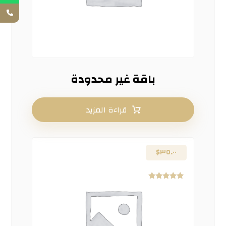
باقة غير محدودة
قراءة المزيد
$
٣٥.٠٠
تم التقييم
٤.٦٧
من ٥