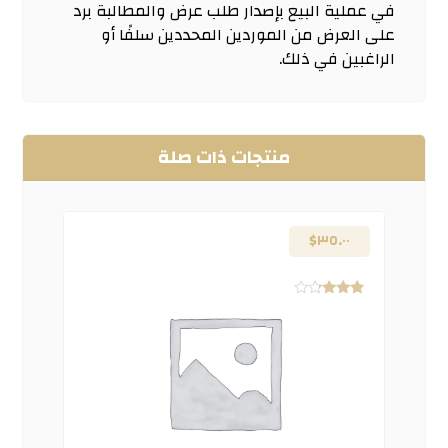
في عملية البيع بإصدار طلب عرض والمطالبة برد
على العرض من الموردين المحددين سلفًا أو
الراغبين في ذلك.
منتجات ذات صلة
$
٣٥.٠٠
تم
التقييم
٣.٠٠
من ٥