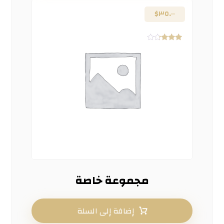
$
٣٥.٠٠
تم
التقييم
٣.٠٠
من ٥
مجموعة خاصة
إضافة إلى السلة