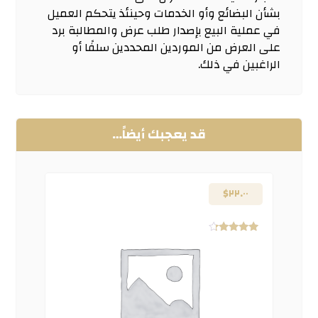
بشأن البضائع وأو الخدمات وحينئذ يتحكم العميل
في عملية البيع بإصدار طلب عرض والمطالبة برد
على العرض من الموردين المحددين سلفًا أو
الراغبين في ذلك.
قد يعجبك أيضاً…
$
٢٢.٠٠
تم التقييم
٤.٠٠
من ٥