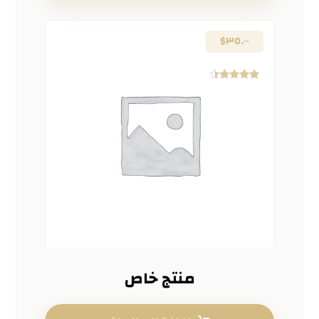
$
٣٥.٠٠
تم التقييم
٤.١٧
من ٥
منتج خاص