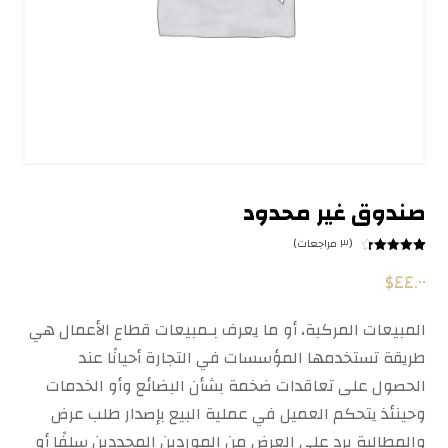
صندوق غير محدود
(
٣
مراجعات)
٣
تم التقييم
$
٤٤.٠٠
بـ
٤.٣٣
من
٥ بناءً على
تقييم
عملاء
المبيعات المركبة، أو ما يعرف بـمبيعات قطاع الأعمال هي
طريقة تستخدمها المؤسسات في التجارة أحيانًا عند
الحصول على تعاقدات ضخمة بشأن البضائع وأو الخدمات
وحينئذ يتحكم العميل في عملية البيع بإصدار طلب عرض
والمطالبة برد على العرض من الموردين المحددين سلفًا أو